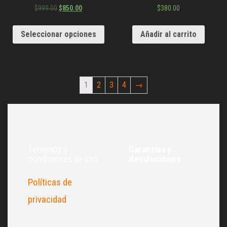
Valorado en
Valorado en
$
999.00
$
850.00
$
380.00
5.00
5.00
de 5
de 5
Seleccionar opciones
Añadir al carrito
1
2
3
4
→
Términos y
Garantías y
condiciones de uso
devoluciones
Políticas de
privacidad