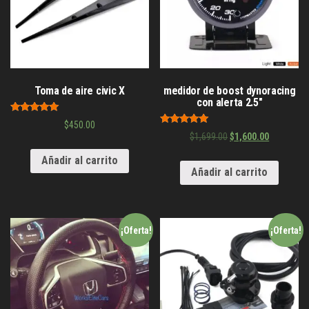
Toma de aire civic X
medidor de boost dynoracing
con alerta 2.5″
Valorado en
$
450.00
5.00
Valorado en
$
1,699.00
$
1,600.00
de 5
5.00
de 5
Añadir al carrito
Añadir al carrito
¡Oferta!
¡Oferta!