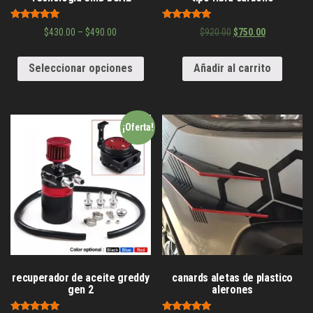
Valorado en
Valorado en
$
430.00
–
$
490.00
$
920.00
$
750.00
5.00
5.00
de 5
de 5
Seleccionar opciones
Añadir al carrito
¡Oferta!
recuperador de aceite greddy
canards aletas de plastico
gen 2
alerones