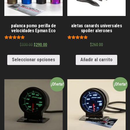
palanca pomo perilla de
aletas canards universales
velocidades Epman Eco
spoiler alerones
Valorado en
Valorado en
$
330.00
$
290.00
$
260.00
5.00
5.00
de 5
de 5
Seleccionar opciones
Añadir al carrito
¡Oferta!
¡Oferta!