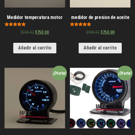
Medidor temperatura motor
medidor de presion de aceite
Valorado en
Valorado en
$
990.00
$
750.00
$
990.00
$
750.00
5.00
5.00
de 5
de 5
Añadir al carrito
Añadir al carrito
¡Oferta!
¡Oferta!