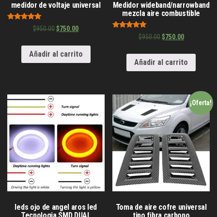
medidor de voltaje universal
Medidor wideband/narrowband
mezcla aire combustible
Valorado en
$
950.00
$
750.00
5.00
Valorado en
$
950.00
$
750.00
de 5
5.00
de 5
Añadir al carrito
Añadir al carrito
¡Oferta!
leds ojo de angel aros led
Toma de aire cofre universal
Tecnologia SMD DUAL
tipo fibra carbono