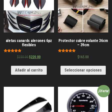
aletas canards alerones 6pz
Protector cubre volante 36cm
flexibles
– 39cm
Valorado en
Valorado en
$
230.00
$
220.00
$
165.00
5.00
5.00
de 5
de 5
Añadir al carrito
Seleccionar opciones
¡Oferta!