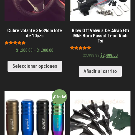
Cubre volante 36-39cm lote
Blow Off Valvula De Alivio Gti
de 10pzs
Mk5 Bora Passat Leon Audi
Tsi
Valorado en
$
1,200.00
–
$
1,300.00
5.00
Valorado en
$
2,999.99
$
2,499.00
de 5
5.00
de 5
Seleccionar opciones
Añadir al carrito
¡Oferta!